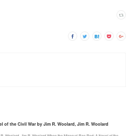
 of the Civil War by Jim R. Woolard, Jim R. Woolard
m R. Woolard, Jim R. Woolard When the Missouri Ran Red: A Novel of the