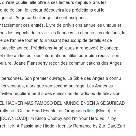
qu'elle publie, elle offre à ses lecteurs depuis 9 ans les
te édition, le lecteur découvrira les prédictions qui le
s et l'Ange particulier qui lui sont assignés.
 facilement ces entités. Livre de prévisions annuelles unique et
us les aspects de la vie : les finances, la chance, les relations, le
ale de l'année tout en fournissant beaucoup de détails et de
a nouvelle année, Prédictions Angéliques a renouvelé le concept
t offre au lecteur des informations utiles pour bien réussir son
pulaire, Joane Flansberry reçoit des communications des Anges
de personnes. Son premier ouvrage, La Bible des Anges a connu
ies vendues, alors que son second ouvrage, Les Anges au
invitée régulièrement à des émissions de radio ou de télévision.
AD: EL HACKER MAS FAMOSO DEL MUNDO ENSEÑ A SEGURIDAD
ratis
pdf
, Online Read Ebook Les Orageuses
link
, [Kindle] Le
 [DOWNLOAD] I'm Kinda Chubby and I'm Your Hero Vol. 1 by
 Heir: A Passionate Hidden Identity Romance by Zuri Day, Zuri