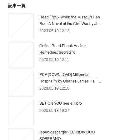
記事一覧
Read [Pdf]> When the Missouri Ran
Red: A Novel of the Civil War by Ji…
2023.05.19 12:12
Online Read Ebook Ancient
Remedies: Secrets to
2023.05.19 12:11
PDF [DOWNLOAD] Millennial
Hospitality by Charles James Hall …
2023.05.19 12:10
SET ON YOU leer el libro
2023.05.18 19:37
{epub descargar} EL INDIVIDUO
SOBERANO