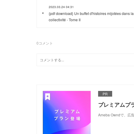
2023.03.24 04:31
{pdf download} Un buffet d'histoires mijotées dans la
collectivité - Tome II
0
コメント
PR
プレミアムプ
Ameba Ownd