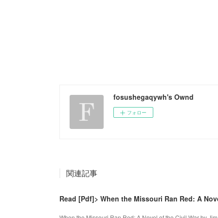
fosushegaqywh's Ownd
フォロー
関連記事
Read [Pdf]> When the Missouri Ran Red: A Novel
When the Missouri Ran Red: A Novel of the Civil War by Ji