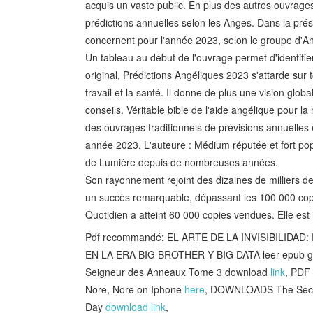
acquis un vaste public. En plus des autres ouvrages 
prédictions annuelles selon les Anges. Dans la présen
concernent pour l'année 2023, selon le groupe d'Ange
Un tableau au début de l'ouvrage permet d'identifier
original, Prédictions Angéliques 2023 s'attarde sur to
travail et la santé. Il donne de plus une vision glob
conseils. Véritable bible de l'aide angélique pour l
des ouvrages traditionnels de prévisions annuelles e
année 2023. L'auteure : Médium réputée et fort po
de Lumière depuis de nombreuses années.
Son rayonnement rejoint des dizaines de milliers 
un succès remarquable, dépassant les 100 000 cop
Quotidien a atteint 60 000 copies vendues. Elle est 
Pdf recommandé: EL ARTE DE LA INVISIBILID
EN LA ERA BIG BROTHER Y BIG DATA leer epub g
Seigneur des Anneaux Tome 3 download
link
, PDF
Nore, Nore on Iphone
here
, DOWNLOADS The Secret
Day
download link
,