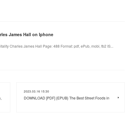
rles James Hall on Iphone
itality Charles James Hall Page: 488 Format: pdf, ePub, mobi, fb2 IS...
2023.03.16 15:30
,
DOWNLOAD [PDF] {EPUB} The Best Street Foods in