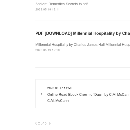
Ancient-Remedies-Secrets-to.pdf...
2023.05.19 12:11
PDF [DOWNLOAD] Millennial Hospitality by Cha
Millennial Hospitality by Charles James Hall Millennial Hosp
2023.05.19 12:10
2023.03.17 11:50
Online Read Ebook Crown of Dawn by C.M. McCann
C.M. McCann
0
コメント