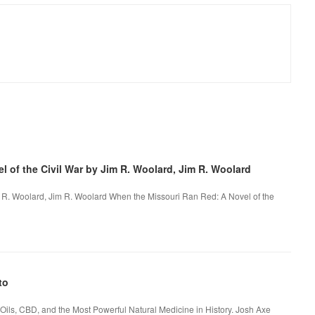
 of the Civil War by Jim R. Woolard, Jim R. Woolard
m R. Woolard, Jim R. Woolard When the Missouri Ran Red: A Novel of the
to
Oils, CBD, and the Most Powerful Natural Medicine in History. Josh Axe