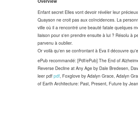
Overview
Enfant secret Elles vont devoir révéler leur précieu
Quayson ne croit pas aux coïncidences. La personn
ville où il a rencontré une beauté fatale quelques moi
liaison pour s'en prendre ensuite à lui ? Résolu à pe
parvenu à oublier.
Or voilà qu'en se confrontant à Eva il découvre qu'el
ePub recommandé: [Pdf/ePub] The End of Alzheimer
Reverse Decline at Any Age by Dale Bredesen, Da
leer pdf
pdf
, Foxglove by Adalyn Grace, Adalyn G
of Earth Architecture: Past, Present, Future by Jea