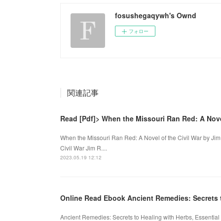
fosushegaqywh's Ownd
フォロー
関連記事
Read [Pdf]> When the Missouri Ran Red: A Novel
When the Missouri Ran Red: A Novel of the Civil War by Ji
Civil War Jim R....
2023.05.19 12:12
Online Read Ebook Ancient Remedies: Secrets 
Ancient Remedies: Secrets to Healing with Herbs, Essential 