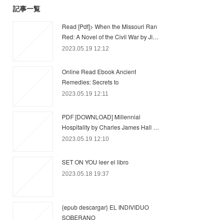
記事一覧
Read [Pdf]> When the Missouri Ran
Red: A Novel of the Civil War by Ji…
2023.05.19 12:12
Online Read Ebook Ancient
Remedies: Secrets to
2023.05.19 12:11
PDF [DOWNLOAD] Millennial
Hospitality by Charles James Hall …
2023.05.19 12:10
SET ON YOU leer el libro
2023.05.18 19:37
{epub descargar} EL INDIVIDUO
SOBERANO